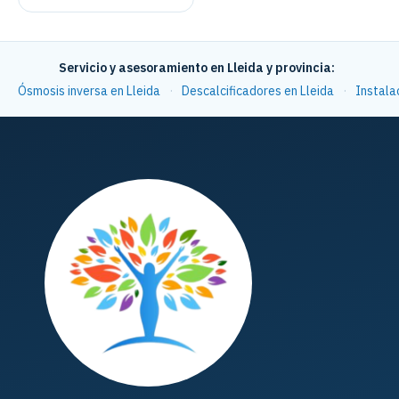
Servicio y asesoramiento en Lleida y provincia:
Ósmosis inversa en Lleida
·
Descalcificadores en Lleida
·
Instala