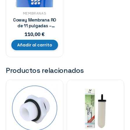
MEMBRANAS
Coway Membrana RO
de 11 pulgadas –
Bayoneta CRM FM 11-
110,00
€
50-2 ATH – P-160
Circle Crystal
Añadir al carrito
Productos relacionados