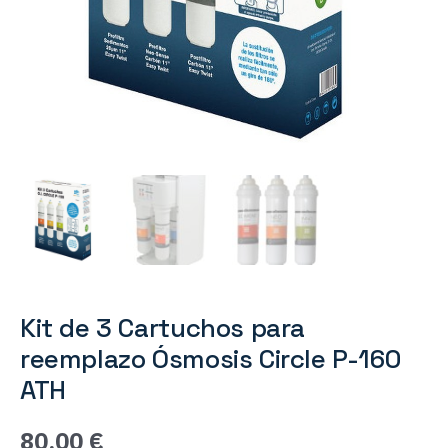
160
ATH
cantidad
Kit de 3 Cartuchos para
reemplazo Ósmosis Circle P-160
ATH
80,00
€