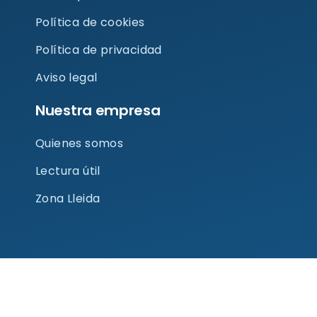
a
r
b
o
g
Política de cookies
p
a
e
o
r
p
m
k
a
Política de privacidad
m
Aviso legal
Nuestra empresa
Quienes somos
Lectura útil
Zona Lleida