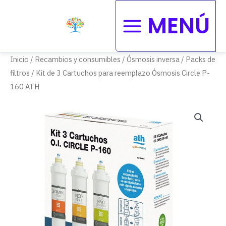
Ir
Main
MENÚ
al
Menu
contenido
Inicio
/
Recambios y consumibles
/
Ósmosis inversa
/
Packs de
filtros
/ Kit de 3 Cartuchos para reemplazo Ósmosis Circle P-
160 ATH
Kit
de
3
Cartuchos
para
reemplazo
Ósmosis
Circle
P-