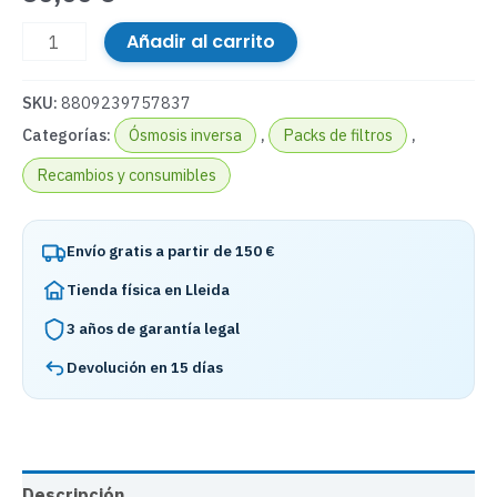
Añadir al carrito
SKU:
8809239757837
Categorías:
Ósmosis inversa
,
Packs de filtros
,
Recambios y consumibles
Envío gratis a partir de 150 €
Tienda física en Lleida
3 años de garantía legal
Devolución en 15 días
Descripción