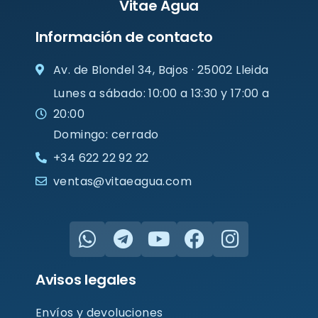
Vitae Agua
Información de contacto
Av. de Blondel 34, Bajos · 25002 Lleida
Lunes a sábado: 10:00 a 13:30 y 17:00 a
20:00
Domingo: cerrado
+34 622 22 92 22
ventas@vitaeagua.com
W
T
Y
F
I
h
e
o
a
n
a
l
u
c
s
Avisos legales
t
e
t
e
t
s
g
u
b
a
Envíos y devoluciones